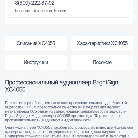
8(800)-222-87-92
Бесплатный звонок по России
Описание XC4055
Характеристики XC4055
Инструкции
Похожие
Профессиональный аудиоплеер BrightSign
XC4055
Больше интерфейсов, несравненная производительность для быстрой
обработки HTML и превосходное качество 8K изображения делают
медиаплееры XC5 одним из самых мощных медиаплееров в индустрии
Digital Signage. Медиаплееры XC4055 превосходят ПК решения по
производительности, надежности и долговечности.
Один медиаплеер XC4055 способен воспроизводить видео для 4 дисплеев
одновременно, значительно упрощая процесс создания видеостен.
Поддержка сложного HTML контента с 3D моушн-графикой и JavaScript, а