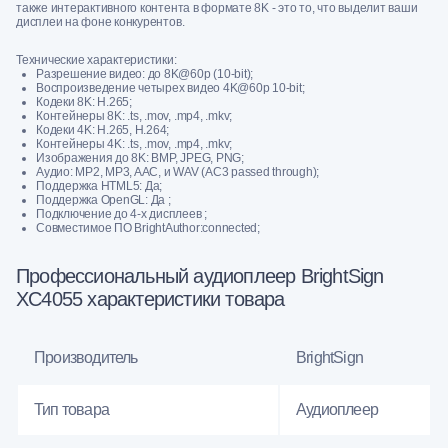
также интерактивного контента в формате 8K - это то, что выделит ваши
дисплеи на фоне конкурентов.
Технические характеристики:
Разрешение видео: до 8K@60p (10-bit);
Воспроизведение четырех видео 4K@60p 10-bit;
Кодеки 8K: H.265;
Контейнеры 8K: .ts, .mov, .mp4, .mkv;
Кодеки 4K: H.265, H.264;
Контейнеры 4K: .ts, .mov, .mp4, .mkv;
Изображения до 8K: BMP, JPEG, PNG;
Аудио: MP2, MP3, AAC, и WAV (AC3 passed through);
Поддержка HTML5: Да;
Поддержка OpenGL: Да ;
Подключение до 4-х дисплеев ;
Совместимое ПО BrightAuthor:connected;
Профессиональный аудиоплеер BrightSign
XC4055 характеристики товара
Производитель
BrightSign
Тип товара
Аудиоплеер