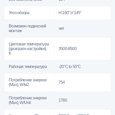
Угол обзора
H:160°,V:145°
Возможен подвесной
нет
монтаж
Цветовая температура
(диапазон настройки),
3500-8500
K
Рабочая температура
-20°C to 50°C
Потребление энергии
754
(Max), W/м2
Потребление энергии
1780
(Max), W/Unit