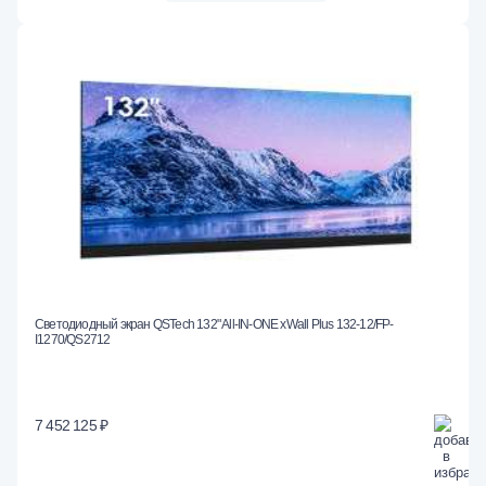
Светодиодный экран QSTech 132" All-IN-ONE xWall Plus 132-12/FP-
I1270/QS2712
7 452 125 ₽