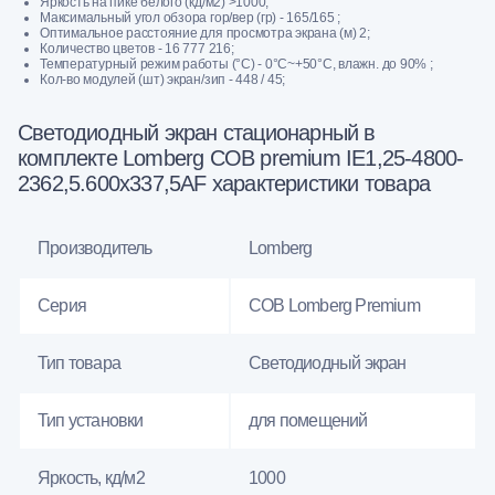
Яркость на пике белого (кд/м2) >1000;
Максимальный угол обзора гор/вер (гр) - 165/165 ;
Оптимальное расстояние для просмотра экрана (м) 2;
Количество цветов - 16 777 216;
Температурный режим работы (°C) - 0°C~+50°C, влажн. до 90% ;
Кол-во модулей (шт) экран/зип - 448 / 45;
Светодиодный экран стационарный в
комплекте Lomberg COB premium IE1,25-4800-
2362,5.600x337,5AF характеристики товара
Производитель
Lomberg
Серия
COB Lomberg Premium
Тип товара
Светодиодный экран
Тип установки
для помещений
Яркость, кд/м2
1000