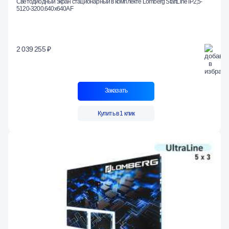
Светодиодный экран стационарный в комплекте Lomberg StartLine IP2,5-
5120-3200.640x640AF
2 039 255 ₽
Заказать
Купить в 1 клик