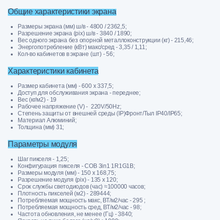
Общие характеристики экрана
Размеры экрана (мм) ш/в - 4800 / 2362,5;
Разрешение экрана (pix) ш/в - 3840 / 1890;
Вес одного экрана без опорной металлоконструкции (кг) - 215,46;
Энергопотребление (кВт) макс/сред - 3,35 / 1,11;
Кол-во кабинетов в экране (шт) - 56;
Характеристики кабинета
Размер кабинета (мм) - 600 х 337,5;
Доступ для обслуживания экрана - переднее;
Вес (кг/м2) - 19
Рабочее напряжение (V) - 220V/50Hz;
Степень защиты от внешней среды (IP)Фронт/Тыл IP40/IP65;
Материал Алюминий;
Толщина (мм) 31;
Параметры модуля
Шаг пикселя - 1,25;
Конфигурация пикселя - COB 3in1 1R1G1B;
Размеры модуля (мм) - 150 x 168,75;
Разрешение модуля (pix) - 135 x 120;
Срок службы светодиодов (час) ≈100000 часов;
Плотность пикселей (м2) - 289444;
Потребляемая мощность макс, ВТ/м2/час - 295 ;
Потребляемая мощность сред, ВТ/м2/час - 98;
Частота обновления, не менее (Гц) - 3840;