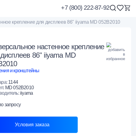
+7 (800) 222-87-92
нное крепление для дисплеев 86" iiyama MD 052B2010
версальное настенное крепление
 дисплеев 86" iiyama MD
B2010
ения и кронштейны
ара:
1144
ул:
MD 052B2010
водитель:
iiyama
по запросу
Условия заказа