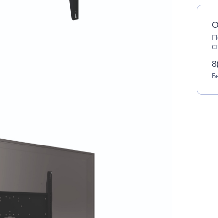
О
П
с
8
Бе