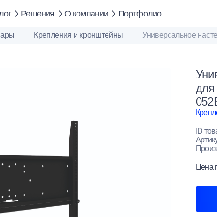
лог
Решения
О компании
Портфолио
уары
Крепления и кронштейны
Универсальное насте
Уни
для
052
Крепл
ID тов
Артик
Произ
Цена