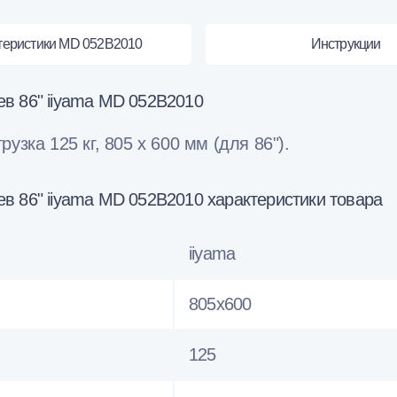
теристики MD 052B2010
Инструкции
в 86" iiyama MD 052B2010
зка 125 кг, 805 х 600 мм (для 86").
в 86" iiyama MD 052B2010 характеристики товара
iiyama
805х600
125