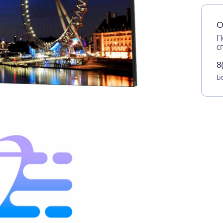
О
П
с
8
Бе