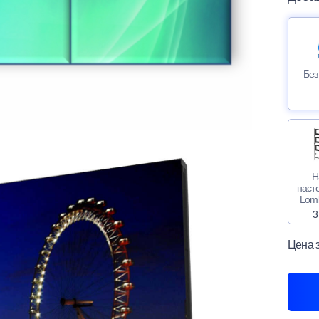
Без
Н
наст
Lom
3
Цена 