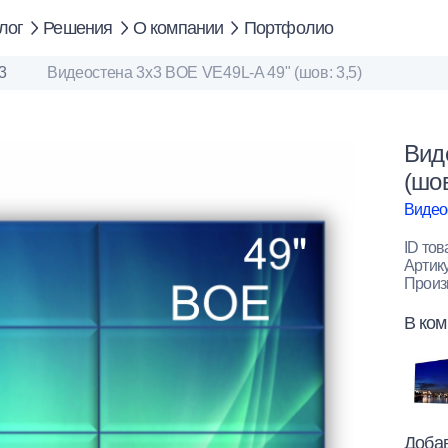
лог
Решения
О компании
Портфолио
3
Видеостена 3x3 BOE VE49L-A 49" (шов: 3,5)
Вид
(шов
Видео
ID тов
Артик
Произ
В ком
Добав