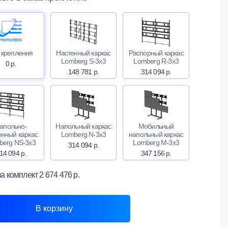
 крепления
Настенный каркас
Распорный каркас
Lomberg S-3х3
Lomberg R-3х3
0 р.
148 781 р.
314 094 р.
апольно-
Напольный каркас
Мобильный
енный каркас
Lomberg N-3х3
напольный каркас
berg NS-3х3
Lomberg M-3х3
314 094 р.
14 094 р.
347 156 р.
за комплект
2 674 476 р.
В корзину