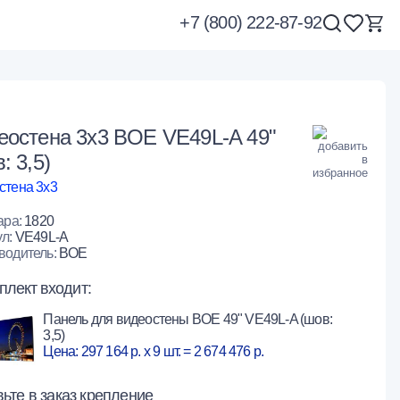
+7 (800) 222-87-92
еостена 3x3 BOE VE49L-A 49"
: 3,5)
стена 3х3
ара:
1820
ул:
VE49L-A
водитель:
BOE
плект входит:
Панель для видеостены BOE 49" VE49L-A (шов:
3,5)
Цена: 297 164 р. x 9 шт. = 2 674 476 р.
ьте в заказ крепление