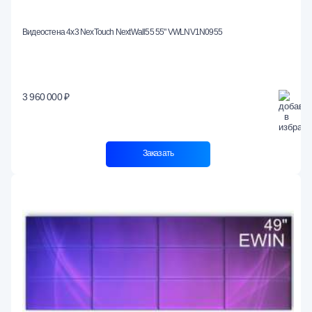
Видеостена 4x3 NexTouch NextWall55 55" VWLNV1N0955
3 960 000 ₽
Заказать