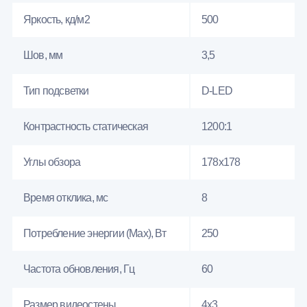
Яркость, кд/м2
500
Шов, мм
3,5
Тип подсветки
D-LED
Контрастность статическая
1200:1
Углы обзора
178x178
Время отклика, мс
8
Потребление энергии (Max), Вт
250
Частота обновления, Гц
60
Размер видеостены
4x3