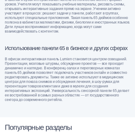
уроков. Учителя могут показывать учебные материалы, рисовать схемы,
открывать интерактивные задания прямо на экране. Ученики активно
участвуют в процессе: решают задачи у панели, работают в группах,
используют специальные приложения. Такая панель 65 дюймов особенно
полезна в кабинетах математики, физики, биологии и иностранных языков.
Дети лучше воспринимают информацию, когда могут сами
взаимодействовать с контентом.
Использование панели 65 в бизнесе и других сферах
В офисах интерактивная панель Lumien становится центром совещаний.
Презентации, мозговые штурмы, обсуждение проектов — все проходит
динамично и наглядно. В конференц-залах и переговорных комнатах
панель 65 дюймов позволяет подключать участников онлайн и совместно
редактировать документы. Также ее активно используют в медицинских
центрах для показа снимков и обсуждения лечения, в шоу-румах для
презентации товаров клиентам и даже в музеях для создания
интерактивных экспозиций. Универсальность сенсорной панели 65 делает
ее востребованной в самых разных областях — от государственного
сектора до современного ритейла.
Популярные разделы