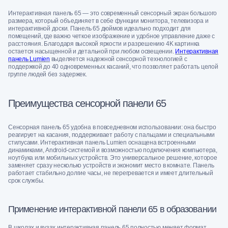
Интерактивная панель 65 — это современный сенсорный экран большого
размера, который объединяет в себе функции монитора, телевизора и
интерактивной доски. Панель 65 дюймов идеально подходит для
помещений, где важно четкое изображение и удобное управление даже с
расстояния. Благодаря высокой яркости и разрешению 4K картинка
остается насыщенной и детальной при любом освещении.
Интерактивная
панель Lumien
выделяется надежной сенсорной технологией с
поддержкой до 40 одновременных касаний, что позволяет работать целой
группе людей без задержек.
Преимущества сенсорной панели 65
Сенсорная панель 65 удобна в повседневном использовании: она быстро
реагирует на касания, поддерживает работу с пальцами и специальными
стилусами. Интерактивная панель Lumien оснащена встроенными
динамиками, Android-системой и возможностью подключения компьютера,
ноутбука или мобильных устройств. Это универсальное решение, которое
заменяет сразу несколько устройств и экономит место в комнате. Панель
работает стабильно долгие часы, не перегревается и имеет длительный
срок службы.
Применение интерактивной панели 65 в образовании
В школах и вузах интерактивная панель 65 полностью меняет формат