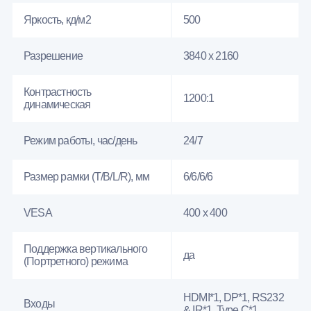
Яркость, кд/м2
500
Разрешение
3840 x 2160
Контрастность
1200:1
динамическая
Режим работы, час/день
24/7
Размер рамки (T/B/L/R), мм
6/6/6/6
VESA
400 x 400
Поддержка вертикального
да
(Портретного) режима
HDMI*1, DP*1, RS232
Входы
& IR*1, Type C*1