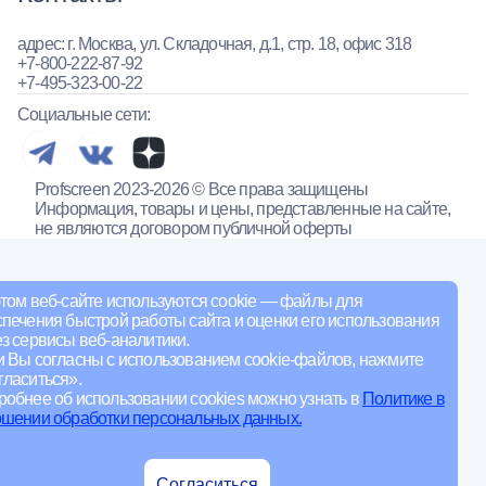
адрес: г. Москва, ул. Складочная, д.1, стр. 18, офис 318
+7-800-222-87-92
+7-495-323-00-22
Социальные сети:
Profscreen 2023-2026 © Все права защищены
Информация, товары и цены, представленные на сайте,
не являются договором публичной оферты
том веб-сайте используются cookie — файлы для
печения быстрой работы сайта и оценки его использования
з сервисы веб-аналитики.
и Вы согласны с использованием cookie-файлов, нажмите
ласиться».
обнее об использовании cookies можно узнать в
Политике в
ошении обработки персональных данных.
Согласиться