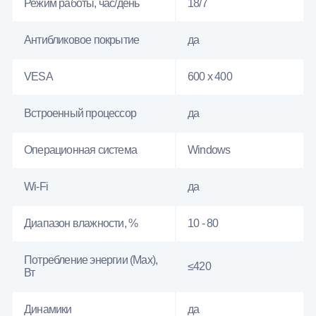
Режим работы, час/день
18/7
Антибликовое покрытие
да
VESA
600 x 400
Встроенный процессор
да
Операционная система
Windows
Wi-Fi
да
Диапазон влажности, %
10 - 80
Потребление энергии (Max),
≤420
Вт
Динамики
да