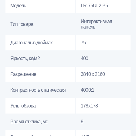
Модель
LR-75UL2IB5
Интерактивная
Тип товара
панель
Диагональ в дюймах
75"
Яркость, кд/м2
400
Разрешение
3840 x 2160
Контрастность статическая
4000:1
Углы обзора
178x178
Время отклика, мс
8