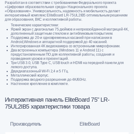
Разработан в соответствии с требованиями Федерального проекта
«Цифровая образовательная среда» Национального проекта
«Образование». Универсальность, надежность и мобильность делает
интерактивный комплекс EliteBoard LR-75UL2IB5 оптимальным решением
для образования, ВКС и коллективной работы.
Технические характеристики:
Яркий экран с диагональю 75 дюймов и непревзойденной матрицей 4K,
дополненный защитным стеклом и антибликовым покрытием.
Поддержка до 20-и одновременных касаний при написании в
Android,Windows и аппаратной поддержкой до 40 касаний.
Интегрированная 4K видеокамера cо встроенными микрофонами.
Два встроенных компьютера (Windows 11 и Android 11) с
предустановленным ПО для коллективной работы, создания и
проведения уроков и презентаций.
Три USB 3.0, USB Type C, USB touch и HDMI на передней панели для
легкого доступа.
Двухдиапазонный Wi-Fi 2,4 и 5 ГГц.
Металлический корпус.
Поддержка входного разрешения до 4K/60Hz.
Настенное крепление в комплекте.
Интерактивная панель EliteBoard 75" LR-
75UL2IB5 характеристики товара
Производитель
EliteBoard